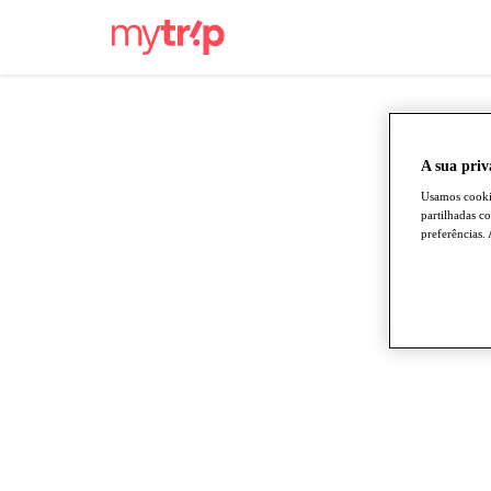
A sua priv
Usamos cookie
partilhadas c
preferências.