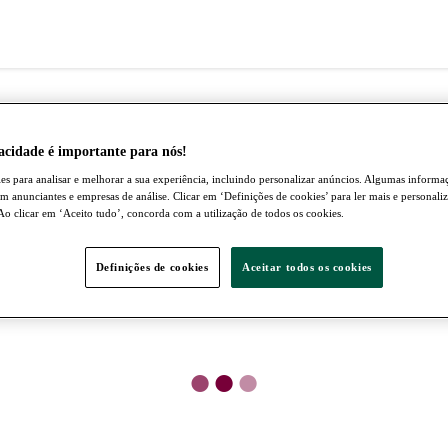
acidade é importante para nós!
s para analisar e melhorar a sua experiência, incluindo personalizar anúncios. Algumas inform
om anunciantes e empresas de análise. Clicar em ‘Definições de cookies’ para ler mais e personaliz
 Ao clicar em ‘Aceito tudo’, concorda com a utilização de todos os cookies.
Definições de cookies
Aceitar todos os cookies
●
●
●